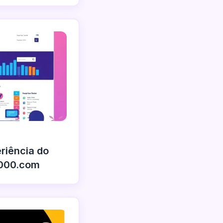
riência do
9000.com