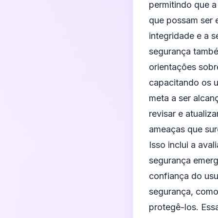
permitindo que a
que possam ser ex
integridade e a 
segurança també
orientações sobr
capacitando os u
meta a ser alca
revisar e atuali
ameaças que surg
Isso inclui a av
segurança emerge
confiança do usu
segurança, como
protegê-los. Ess