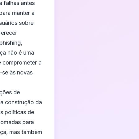
a falhas antes
 para manter a
suários sobre
erecer
phishing,
nça não é uma
e comprometer a
o-se às novas
uções de
na construção da
 políticas de
 tomadas para
ança, mas também