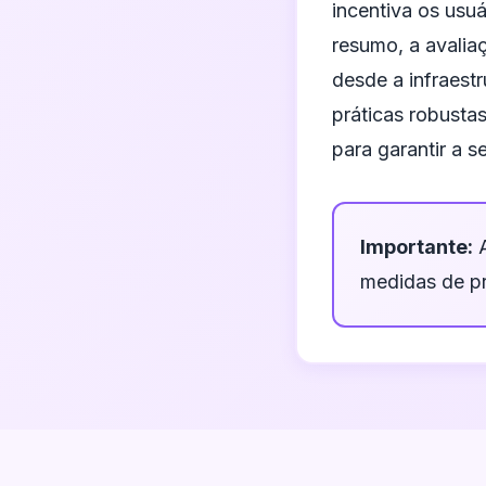
incentiva os usu
resumo, a avalia
desde a infraest
práticas robusta
para garantir a s
Importante:
A
medidas de pr