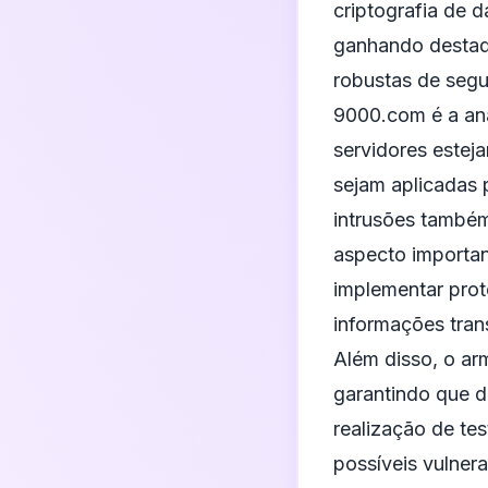
criptografia de 
ganhando destaqu
robustas de segu
9000.com é a aná
servidores estej
sejam aplicadas 
intrusões também
aspecto importa
implementar prot
informações trans
Além disso, o ar
garantindo que d
realização de te
possíveis vulner