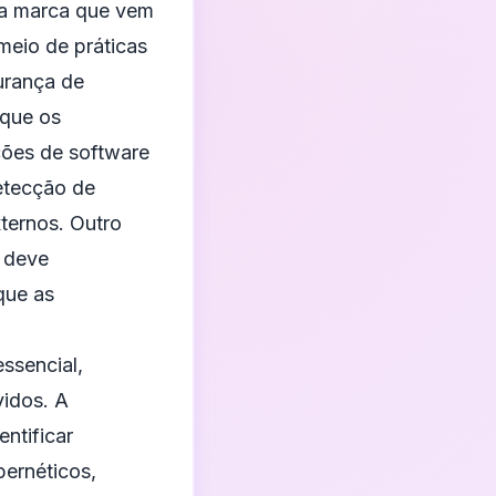
uma marca que vem
meio de práticas
urança de
 que os
ções de software
detecção de
ternos. Outro
 deve
que as
ssencial,
vidos. A
ntificar
bernéticos,