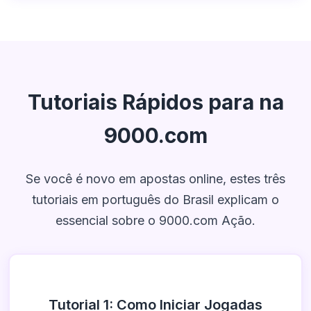
Tutoriais Rápidos para na
9000.com
Se você é novo em apostas online, estes três
tutoriais em português do Brasil explicam o
essencial sobre o 9000.com Ação.
Tutorial 1: Como Iniciar Jogadas