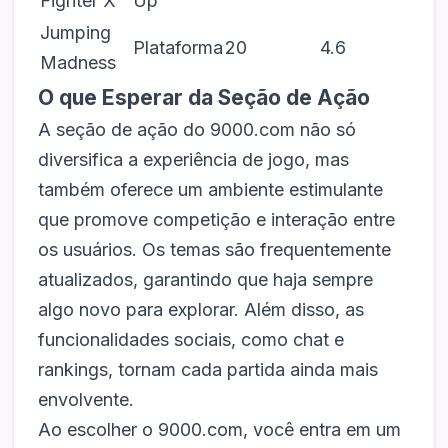
Fighter X
Up
Jumping
Plataforma
20
4.6
Madness
O que Esperar da Seção de Ação
A seção de ação do 9000.com não só
diversifica a experiência de jogo, mas
também oferece um ambiente estimulante
que promove competição e interação entre
os usuários. Os temas são frequentemente
atualizados, garantindo que haja sempre
algo novo para explorar. Além disso, as
funcionalidades sociais, como chat e
rankings, tornam cada partida ainda mais
envolvente.
Ao escolher o 9000.com, você entra em um