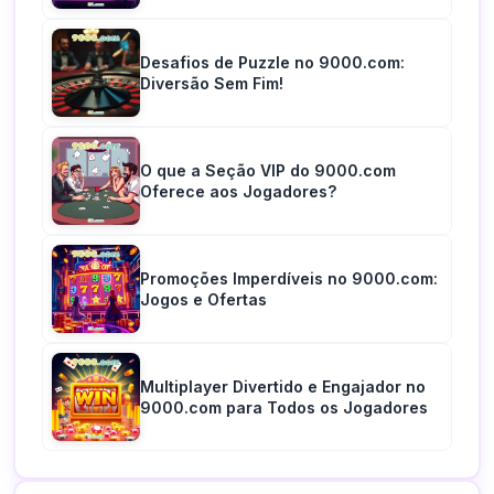
Desafios de Puzzle no 9000.com:
Diversão Sem Fim!
O que a Seção VIP do 9000.com
Oferece aos Jogadores?
Promoções Imperdíveis no 9000.com:
Jogos e Ofertas
Multiplayer Divertido e Engajador no
9000.com para Todos os Jogadores