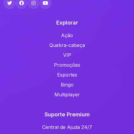
Explorar
Ação
Quebra-cabeça
VIP
Promoções
Esportes
Bingo
Multiplayer
Suporte Premium
Central de Ajuda 24/7