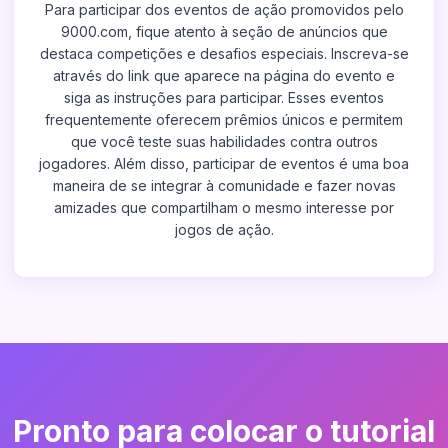
Para participar dos eventos de ação promovidos pelo
9000.com, fique atento à seção de anúncios que
destaca competições e desafios especiais. Inscreva-se
através do link que aparece na página do evento e
siga as instruções para participar. Esses eventos
frequentemente oferecem prêmios únicos e permitem
que você teste suas habilidades contra outros
jogadores. Além disso, participar de eventos é uma boa
maneira de se integrar à comunidade e fazer novas
amizades que compartilham o mesmo interesse por
jogos de ação.
Pronto para colocar o tutorial