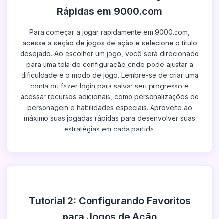
Rápidas em 9000.com
Para começar a jogar rapidamente em 9000.com,
acesse a seção de jogos de ação e selecione o título
desejado. Ao escolher um jogo, você será direcionado
para uma tela de configuração onde pode ajustar a
dificuldade e o modo de jogo. Lembre-se de criar uma
conta ou fazer login para salvar seu progresso e
acessar recursos adicionais, como personalizações de
personagem e habilidades especiais. Aproveite ao
máximo suas jogadas rápidas para desenvolver suas
estratégias em cada partida.
Tutorial 2: Configurando Favoritos
para Jogos de Ação