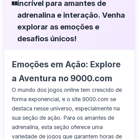
incrível para amantes de
adrenalina e interação. Venha
explorar as emoções e
desafios únicos!
Emoções em Ação: Explore
a Aventura no 9000.com
O mundo dos jogos online tem crescido de
forma exponencial, e o site 9000.com se
destaca nesse universo, especialmente na
sua seção de ação. Para os amantes de
adrenalina, esta seção oferece uma
variedade de jogos que garantem horas de