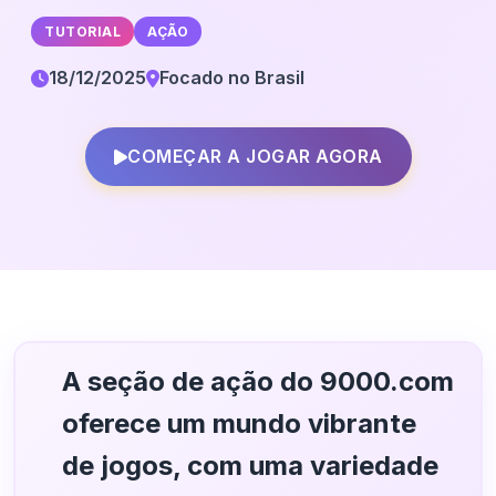
TUTORIAL
AÇÃO
18/12/2025
Focado no Brasil
COMEÇAR A JOGAR AGORA
A seção de ação do 9000.com
oferece um mundo vibrante
de jogos, com uma variedade