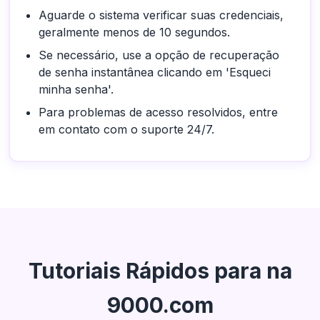
Aguarde o sistema verificar suas credenciais,
geralmente menos de 10 segundos.
Se necessário, use a opção de recuperação
de senha instantânea clicando em 'Esqueci
minha senha'.
Para problemas de acesso resolvidos, entre
em contato com o suporte 24/7.
Tutoriais Rápidos para na
9000.com