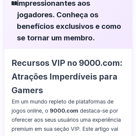
impressionantes aos
jogadores. Conheça os
benefícios exclusivos e como
se tornar um membro.
Recursos VIP no 9000.com:
Atrações Imperdíveis para
Gamers
Em um mundo repleto de plataformas de
jogos online, o
9000.com
destaca-se por
oferecer aos seus usuários uma experiência
premium em sua seção VIP. Este artigo vai