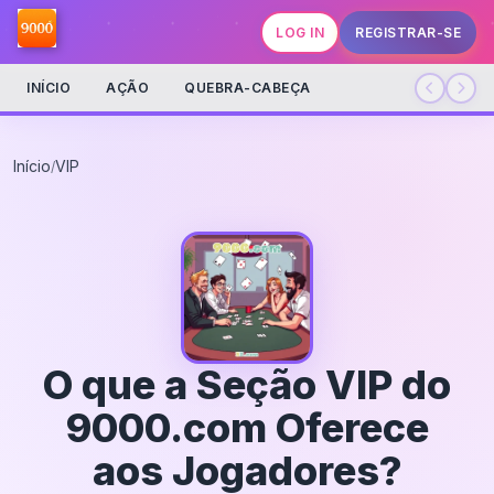
LOG IN
REGISTRAR-SE
INÍCIO
AÇÃO
QUEBRA-CABEÇA
Início
VIP
/
O que a Seção VIP do
9000.com Oferece
aos Jogadores?