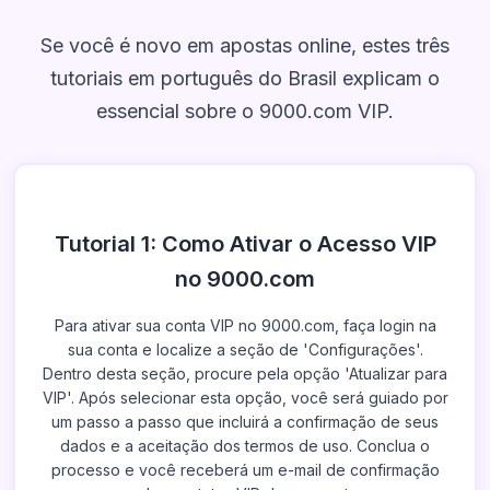
Se você é novo em apostas online, estes três
tutoriais em português do Brasil explicam o
essencial sobre o 9000.com VIP.
Tutorial 1: Como Ativar o Acesso VIP
no 9000.com
Para ativar sua conta VIP no 9000.com, faça login na
sua conta e localize a seção de 'Configurações'.
Dentro desta seção, procure pela opção 'Atualizar para
VIP'. Após selecionar esta opção, você será guiado por
um passo a passo que incluirá a confirmação de seus
dados e a aceitação dos termos de uso. Conclua o
processo e você receberá um e-mail de confirmação