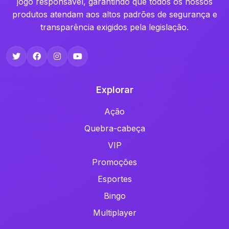
jogo responsável, garantindo que todos os nossos
produtos atendam aos altos padrões de segurança e
transparência exigidos pela legislação.
Explorar
Ação
Quebra-cabeça
VIP
Promoções
Esportes
Bingo
Multiplayer