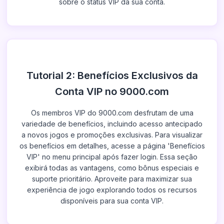
sobre o status VIP da sua conta.
Tutorial 2: Benefícios Exclusivos da
Conta VIP no 9000.com
Os membros VIP do 9000.com desfrutam de uma
variedade de benefícios, incluindo acesso antecipado
a novos jogos e promoções exclusivas. Para visualizar
os benefícios em detalhes, acesse a página 'Benefícios
VIP' no menu principal após fazer login. Essa seção
exibirá todas as vantagens, como bônus especiais e
suporte prioritário. Aproveite para maximizar sua
experiência de jogo explorando todos os recursos
disponíveis para sua conta VIP.