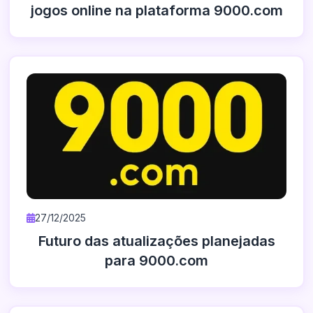
jogos online na plataforma 9000.com
27/12/2025
Futuro das atualizações planejadas
para 9000.com