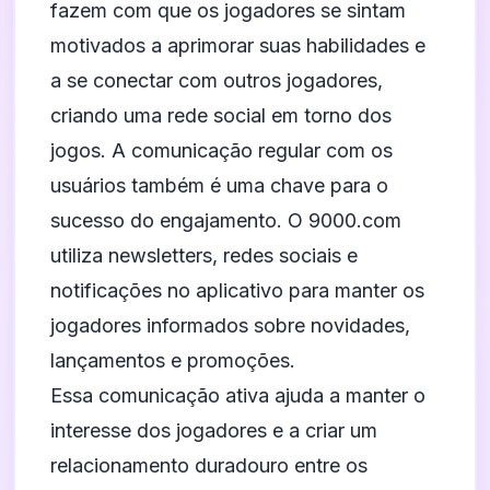
fazem com que os jogadores se sintam
motivados a aprimorar suas habilidades e
a se conectar com outros jogadores,
criando uma rede social em torno dos
jogos. A comunicação regular com os
usuários também é uma chave para o
sucesso do engajamento. O 9000.com
utiliza newsletters, redes sociais e
notificações no aplicativo para manter os
jogadores informados sobre novidades,
lançamentos e promoções.
Essa comunicação ativa ajuda a manter o
interesse dos jogadores e a criar um
relacionamento duradouro entre os