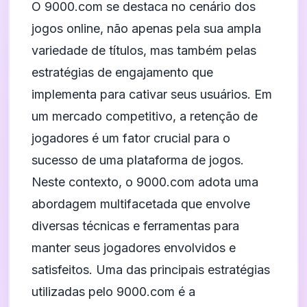
O 9000.com se destaca no cenário dos
jogos online, não apenas pela sua ampla
variedade de títulos, mas também pelas
estratégias de engajamento que
implementa para cativar seus usuários. Em
um mercado competitivo, a retenção de
jogadores é um fator crucial para o
sucesso de uma plataforma de jogos.
Neste contexto, o 9000.com adota uma
abordagem multifacetada que envolve
diversas técnicas e ferramentas para
manter seus jogadores envolvidos e
satisfeitos. Uma das principais estratégias
utilizadas pelo 9000.com é a