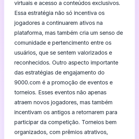
virtuais e acesso a conteúdos exclusivos.
Essa estratégia não só incentiva os
jogadores a continuarem ativos na
plataforma, mas também cria um senso de
comunidade e pertencimento entre os
usuários, que se sentem valorizados e
reconhecidos. Outro aspecto importante
das estratégias de engajamento do
9000.com é a promoção de eventos e
torneios. Esses eventos não apenas
atraem novos jogadores, mas também
incentivam os antigos a retornarem para
participar da competição. Torneios bem
organizados, com prêmios atrativos,