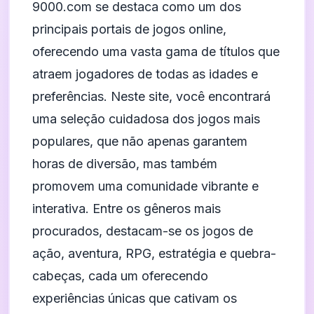
9000.com se destaca como um dos
principais portais de jogos online,
oferecendo uma vasta gama de títulos que
atraem jogadores de todas as idades e
preferências. Neste site, você encontrará
uma seleção cuidadosa dos jogos mais
populares, que não apenas garantem
horas de diversão, mas também
promovem uma comunidade vibrante e
interativa. Entre os gêneros mais
procurados, destacam-se os jogos de
ação, aventura, RPG, estratégia e quebra-
cabeças, cada um oferecendo
experiências únicas que cativam os