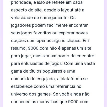
prioridade, e isso se reflete em cada
aspecto do site, desde o layout até a
velocidade de carregamento. Os
jogadores podem facilmente encontrar
seus jogos favoritos ou explorar novas
opções com apenas alguns cliques. Em
resumo, 9000.com não é apenas um site
para jogar, mas sim um ponto de encontro
para entusiastas de jogos. Com uma vasta
gama de títulos populares e uma
comunidade engajada, a plataforma se
estabelece como uma referência no
universo dos games. Se você ainda não
conheceu as maravilhas que 9000.com