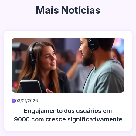
Mais Notícias
03/01/2026
Engajamento dos usuários em
9000.com cresce significativamente