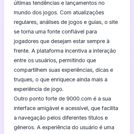
últimas tendências e lançamentos no
mundo dos jogos. Com atualizações
regulares, análises de jogos e guias, o site
se torna uma fonte confiável para
jogadores que desejam estar sempre à
frente. A plataforma incentiva a interação
entre os usuários, permitindo que
compartilhem suas experiências, dicas e
truques, o que enriquece ainda mais a
experiência de jogo.
Outro ponto forte de 9000.com é a sua
interface amigável e acessível, que facilita
a navegação pelos diferentes títulos e
gêneros. A experiência do usuário é uma