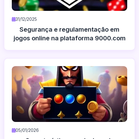
31/12/2025
Segurança e regulamentação em
jogos online na plataforma 9000.com
05/01/2026