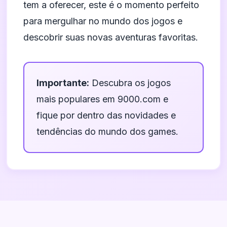
tem a oferecer, este é o momento perfeito
para mergulhar no mundo dos jogos e
descobrir suas novas aventuras favoritas.
Importante:
Descubra os jogos
mais populares em 9000.com e
fique por dentro das novidades e
tendências do mundo dos games.